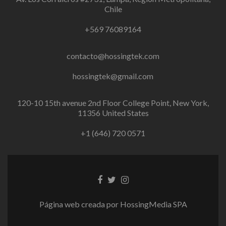
Chile
+569 76089164
contacto@hossingtek.com
hossingtek@gmail.com
120-10 15th avenue 2nd Floor College Point, New York,
11356 United States
+1 (646) 720 0571
Enlace
Enlace
Instagram
de
de
link
Facebook
Twitter
Página web creada por HossingMedia SPA