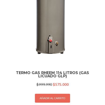
TERMO GAS RHEEM 114 LITROS (GAS
LICUADO GLP)
El
El
$
999.990
$
575.000
precio
precio
original
actual
era:
es:
AÑADIR AL CARRITO
$999.990.
$575.000.