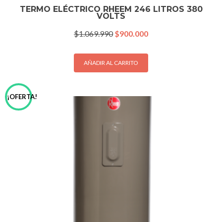
TERMO ELÉCTRICO RHEEM 246 LITROS 380
VOLTS
El
El
$
1.069.990
$
900.000
precio
precio
original
actual
era:
es:
AÑADIR AL CARRITO
$1.069.990.
$900.000.
¡OFERTA!