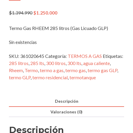
El
El
$
1.394.990
$
1.250.000
precio
precio
original
actual
Termo Gas RHEEM 285 litros (Gas Licuado GLP)
era:
es:
$1.394.990.
$1.250.000.
Sin existencias
SKU:
361020645
Categoría:
TERMOS A GAS
Etiquetas:
285 litros
,
285 lts
,
300 litros
,
300 lts
,
agua caliente
,
Rheem
,
Termo
,
termo a gas
,
termo gas
,
termo gas GLP
,
termo GLP
,
termo residencial
,
termotanque
Descripción
Valoraciones (0)
Descripción