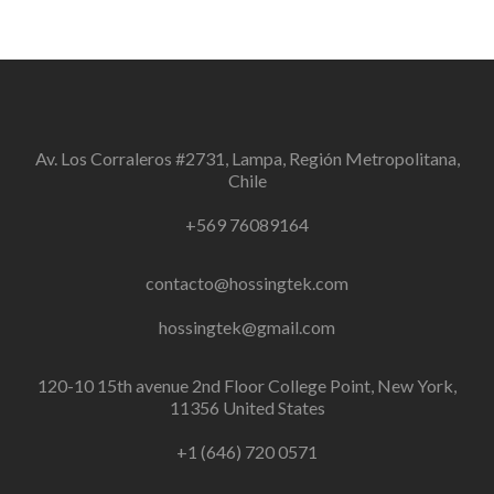
Av. Los Corraleros #2731, Lampa, Región Metropolitana,
Chile
+569 76089164
contacto@hossingtek.com
hossingtek@gmail.com
120-10 15th avenue 2nd Floor College Point, New York,
11356 United States
+1 (646) 720 0571