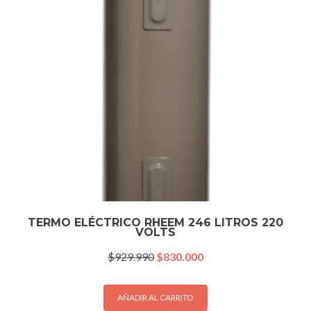
TERMO ELÉCTRICO RHEEM 246 LITROS 220
VOLTS
El
El
$
929.990
$
830.000
precio
precio
original
actual
era:
es:
AÑADIR AL CARRITO