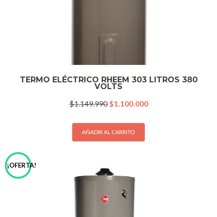
TERMO ELÉCTRICO RHEEM 303 LITROS 380
VOLTS
El
El
$
1.149.990
$
1.100.000
precio
precio
original
actual
era:
es:
AÑADIR AL CARRITO
$1.149.990.
$1.100.000.
¡OFERTA!