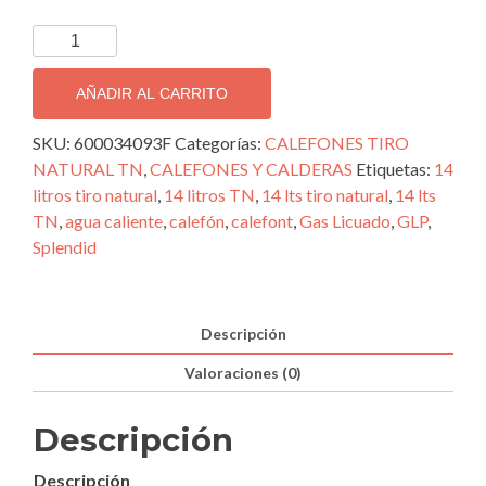
CALEFÓN
TN
14
AÑADIR AL CARRITO
LTS
FULLCONTROL
SKU:
600034093F
Categorías:
CALEFONES TIRO
GLP
NATURAL TN
,
CALEFONES Y CALDERAS
Etiquetas:
14
(Gas
litros tiro natural
,
14 litros TN
,
14 lts tiro natural
,
14 lts
Licuado)
TN
,
agua caliente
,
calefón
,
calefont
,
Gas Licuado
,
GLP
,
cantidad
Splendid
Descripción
Valoraciones (0)
Descripción
Descripción