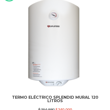
TERMO ELÉCTRICO SPLENDID MURAL 120
LITROS
El
El
$
384.990
$
340.000