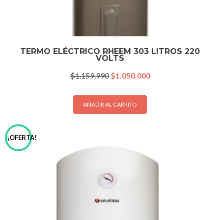
TERMO ELÉCTRICO RHEEM 303 LITROS 220
VOLTS
El
El
$
1.159.990
$
1.050.000
precio
precio
original
actual
era:
es:
AÑADIR AL CARRITO
$1.159.990.
$1.050.000.
¡OFERTA!