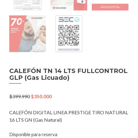
CALEFÓN TN 14 LTS FULLCONTROL
GLP (Gas Licuado)
El
El
$
399.990
$
350.000
precio
precio
original
actual
CALEFÓN DIGITAL LINEA PRESTIGE TIRO NATURAL
era:
es:
16 LTS GN (Gas Natural)
$399.990.
$350.000.
Disponible para reserva