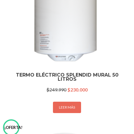
TERMO ELÉCTRICO SPLENDID MURAL 50
LITROS
El
El
$
249.990
$
230.000
precio
precio
original
actual
era:
es:
LEER MÁS
$249.990.
$230.000.
¡OFERTA!