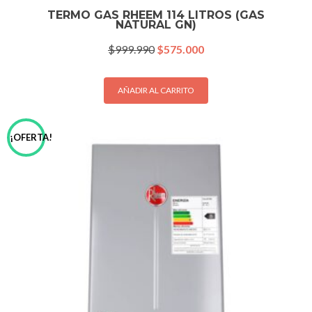
TERMO GAS RHEEM 114 LITROS (GAS
NATURAL GN)
El
El
$
999.990
$
575.000
precio
precio
original
actual
era:
es:
AÑADIR AL CARRITO
$999.990.
$575.000.
¡OFERTA!