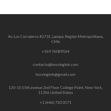
Av. Los Corraleros #2731, Lampa, Región Metropolitana,
Chile
+569 76089164
contacto@hossingtek.com
hossingtek@gmail.com
120-10 15th avenue 2nd Floor College Point, New York,
11356 United States
+1 (646) 720 0571