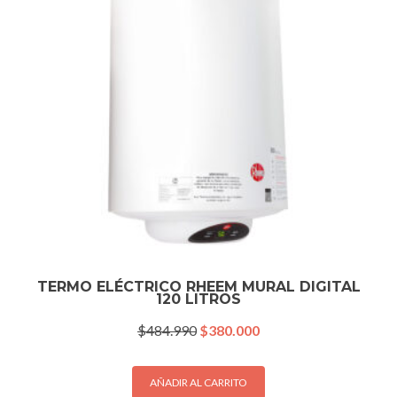
TERMO ELÉCTRICO RHEEM MURAL DIGITAL
120 LITROS
El
El
$
484.990
$
380.000
precio
precio
original
actual
era:
es:
AÑADIR AL CARRITO