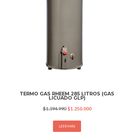
TERMO GAS RHEEM 285 LITROS (GAS
LICUADO GLP)
El
El
$
1.394.990
$
1.250.000
precio
precio
original
actual
era:
es:
LEER MÁS
$1.394.990.
$1.250.000.