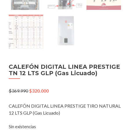
CALEFÓN DIGITAL LINEA PRESTIGE
TN 12 LTS GLP (Gas Licuado)
El
El
$
369.990
$
320.000
precio
precio
original
actual
CALEFÓN DIGITAL LINEA PRESTIGE TIRO NATURAL
era:
es:
12 LTS GLP (Gas Licuado)
$369.990.
$320.000.
Sin existencias