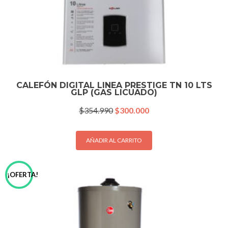
CALEFÓN DIGITAL LINEA PRESTIGE TN 10 LTS
GLP (GAS LICUADO)
El
El
$
354.990
$
300.000
precio
precio
original
actual
era:
es:
AÑADIR AL CARRITO
$354.990.
$300.000.
¡OFERTA!