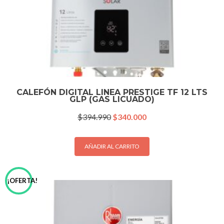
CALEFÓN DIGITAL LINEA PRESTIGE TF 12 LTS
GLP (GAS LICUADO)
El
El
$
394.990
$
340.000
precio
precio
original
actual
era:
es:
AÑADIR AL CARRITO
$394.990.
$340.000.
¡OFERTA!