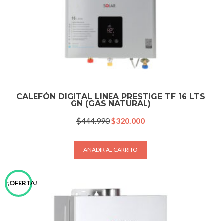
CALEFÓN DIGITAL LINEA PRESTIGE TF 16 LTS
GN (GAS NATURAL)
El
El
$
444.990
$
320.000
precio
precio
original
actual
era:
es:
AÑADIR AL CARRITO
$444.990.
$320.000.
¡OFERTA!