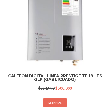
CALEFÓN DIGITAL LINEA PRESTIGE TF 18 LTS
GLP (GAS LICUADO)
El
El
$
554.990
$
500.000
precio
precio
original
actual
era:
es:
LEER MÁS
$554.990.
$500.000.