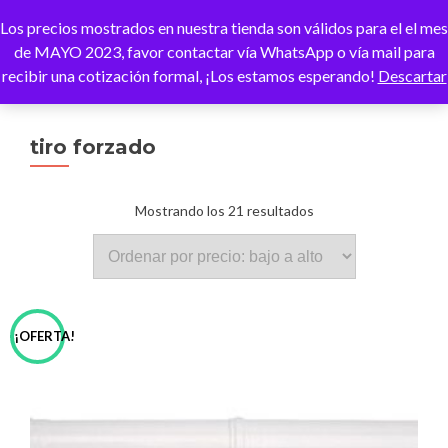
Los precios mostrados en nuestra tienda son válidos para el el mes
CAMBI
de MAYO 2023, favor contactar vía WhatsApp o vía mail para
recibir una cotización formal, ¡Los estamos esperando!
Descartar
tiro forzado
Ordenado
Mostrando los 21 resultados
por
precio:
¡OFERTA!
bajo
a
alto