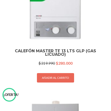
CALEFÓN MASTER TF 13 LTS GLP (GAS
LICUADO)
El
El
$
319.990
$
280.000
precio
precio
original
actual
era:
es:
AÑADIR AL CARRITO
$319.990.
$280.000.
¡OFERTA!