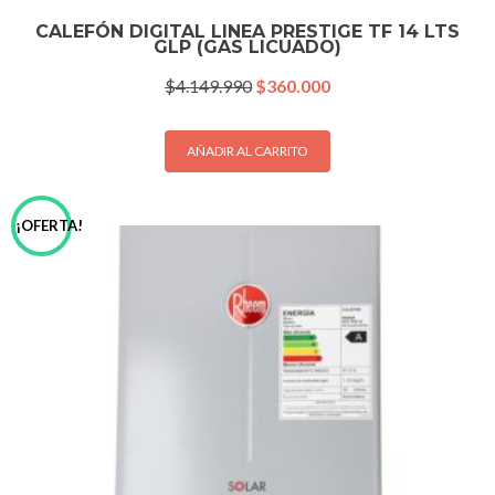
CALEFÓN DIGITAL LINEA PRESTIGE TF 14 LTS
GLP (GAS LICUADO)
El
El
$
4.149.990
$
360.000
precio
precio
original
actual
era:
es:
AÑADIR AL CARRITO
$4.149.990.
$360.000.
¡OFERTA!