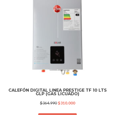
CALEFÓN DIGITAL LINEA PRESTIGE TF 10 LTS
GLP (GAS LICUADO)
El
El
$
364.990
$
310.000
precio
precio
original
actual