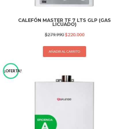
CALEFÓN MASTER TF 7 LTS GLP (GAS
LICUADO)
El
El
$
279.990
$
220.000
precio
precio
original
actual
era:
es:
AÑADIR AL CARRITO
$279.990.
$220.000.
¡OFERTA!