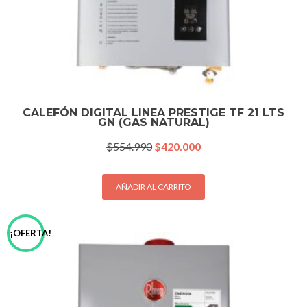
CALEFÓN DIGITAL LINEA PRESTIGE TF 21 LTS
GN (GAS NATURAL)
El
El
$
554.990
$
420.000
precio
precio
original
actual
era:
es:
AÑADIR AL CARRITO
$554.990.
$420.000.
¡OFERTA!