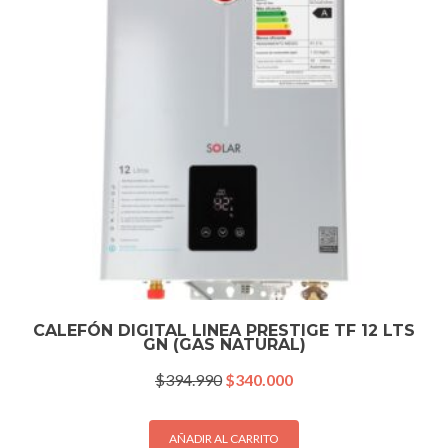
CALEFÓN DIGITAL LINEA PRESTIGE TF 12 LTS
GN (GAS NATURAL)
El
El
$
394.990
$
340.000
precio
precio
original
actual
era:
es:
AÑADIR AL CARRITO