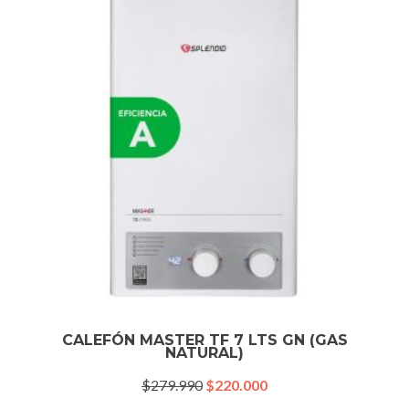
CALEFÓN MASTER TF 7 LTS GN (GAS
NATURAL)
El
El
$
279.990
$
220.000
precio
precio