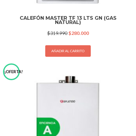
CALEFÓN MASTER TF 13 LTS GN (GAS
NATURAL)
El
El
$
319.990
$
280.000
precio
precio
original
actual
era:
es:
AÑADIR AL CARRITO
$319.990.
$280.000.
¡OFERTA!