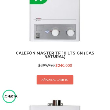
CALEFÓN MASTER TF 10 LTS GN (GAS
NATURAL)
El
El
$
299.990
$
240.000
precio
precio
original
actual
era:
es:
AÑADIR AL CARRITO
$299.990.
$240.000.
¡OFERTA!