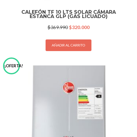
CALEFÓN TF 10 LTS SOLAR CÁMARA
ESTANCA GLP (GAS LICUADO)
El
El
$
369.990
$
320.000
precio
precio
original
actual
era:
es:
AÑADIR AL CARRITO
$369.990.
$320.000.
¡OFERTA!