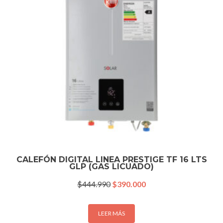
CALEFÓN DIGITAL LINEA PRESTIGE TF 16 LTS
GLP (GAS LICUADO)
El
El
$
444.990
$
390.000
precio
precio
original
actual
era:
es:
LEER MÁS