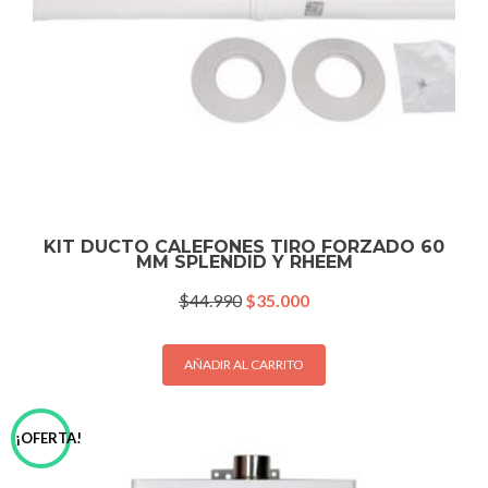
KIT DUCTO CALEFONES TIRO FORZADO 60
MM SPLENDID Y RHEEM
El
El
$
44.990
$
35.000
precio
precio
original
actual
era:
es:
AÑADIR AL CARRITO
$44.990.
$35.000.
¡OFERTA!