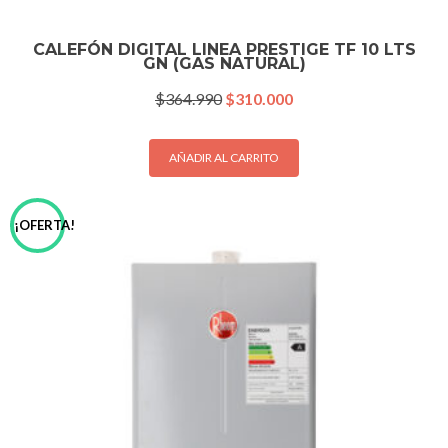
CALEFÓN DIGITAL LINEA PRESTIGE TF 10 LTS
GN (GAS NATURAL)
El
El
$
364.990
$
310.000
precio
precio
original
actual
era:
es:
AÑADIR AL CARRITO
$364.990.
$310.000.
¡OFERTA!