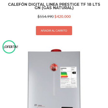
CALEFÓN DIGITAL LINEA PRESTIGE TF 18 LTS
GN (GAS NATURAL)
El
El
$
554.990
$
420.000
precio
precio
original
actual
era:
es:
AÑADIR AL CARRITO
$554.990.
$420.000.
¡OFERTA!