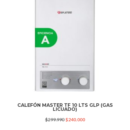
CALEFÓN MASTER TF 10 LTS GLP (GAS
LICUADO)
El
El
$
299.990
$
240.000
precio
precio