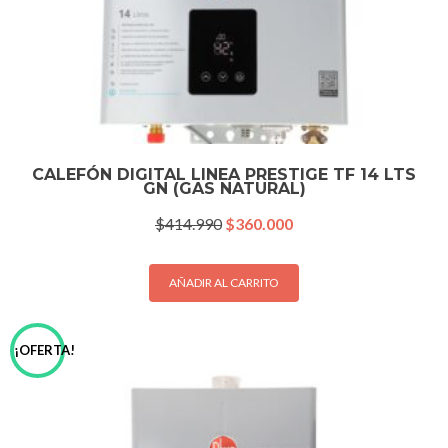
CALEFÓN DIGITAL LINEA PRESTIGE TF 14 LTS
GN (GAS NATURAL)
El
El
$
414.990
$
360.000
precio
precio
original
actual
era:
es:
AÑADIR AL CARRITO
$414.990.
$360.000.
¡OFERTA!