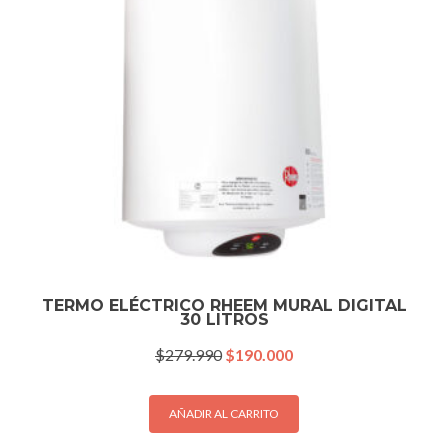
TERMO ELÉCTRICO RHEEM MURAL DIGITAL
30 LITROS
El
El
$
279.990
$
190.000
precio
precio
original
actual
era:
es:
AÑADIR AL CARRITO
$279.990.
$190.000.