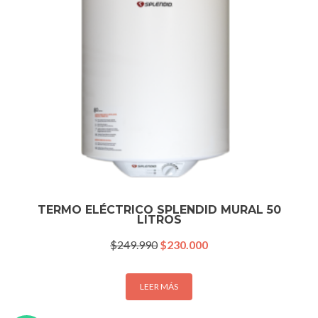
TERMO ELÉCTRICO SPLENDID MURAL 50
LITROS
El
El
$
249.990
$
230.000
precio
precio
original
actual
era:
es:
LEER MÁS
$249.990.
$230.000.