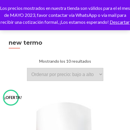
Los precios mostrados en nuestra tienda son válidos para el el mes
CAMBI
de MAYO 2023, favor contactar vía WhatsApp o vía mail para
recibir una cotización formal, ¡Los estamos esperando!
Descartar
new termo
Ordenado
Mostrando los 10 resultados
por
precio:
¡OFERTA!
bajo
a
alto