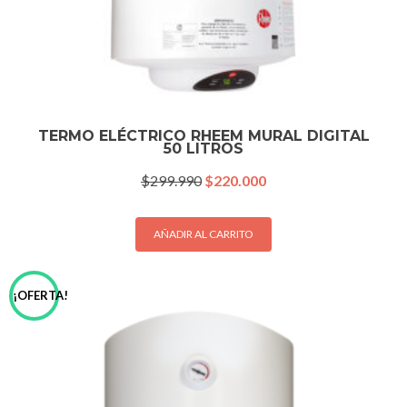
TERMO ELÉCTRICO RHEEM MURAL DIGITAL
50 LITROS
El
El
$
299.990
$
220.000
precio
precio
original
actual
era:
es:
AÑADIR AL CARRITO
$299.990.
$220.000.
¡OFERTA!