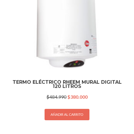
TERMO ELÉCTRICO RHEEM MURAL DIGITAL
120 LITROS
El
El
$
484.990
$
380.000
precio
precio
original
actual
era:
es:
AÑADIR AL CARRITO
$484.990.
$380.000.