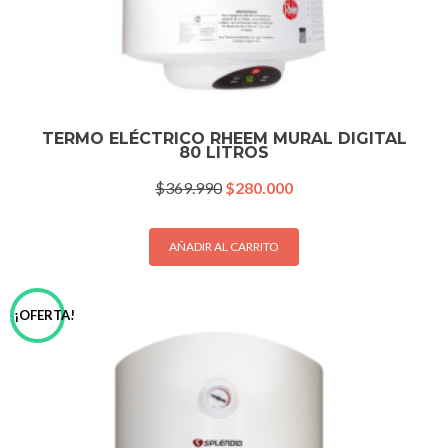
TERMO ELÉCTRICO RHEEM MURAL DIGITAL
80 LITROS
El
El
$
369.990
$
280.000
precio
precio
original
actual
era:
es:
AÑADIR AL CARRITO
$369.990.
$280.000.
¡OFERTA!