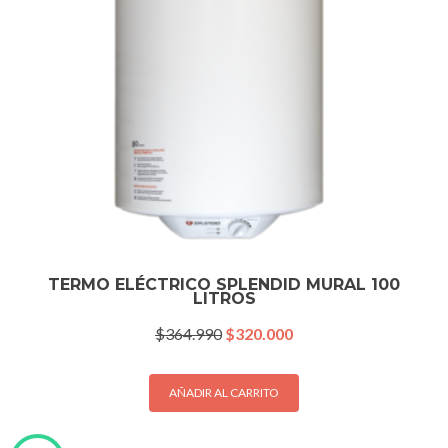
TERMO ELÉCTRICO SPLENDID MURAL 100
LITROS
El
El
$
364.990
$
320.000
precio
precio
original
actual
era:
es:
AÑADIR AL CARRITO
$364.990.
$320.000.