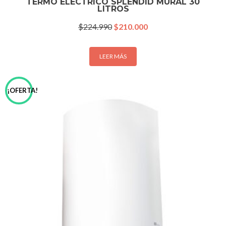
TERMO ELÉCTRICO SPLENDID MURAL 30
LITROS
El
El
$
224.990
$
210.000
precio
precio
original
actual
era:
es:
LEER MÁS
$224.990.
$210.000.
¡OFERTA!