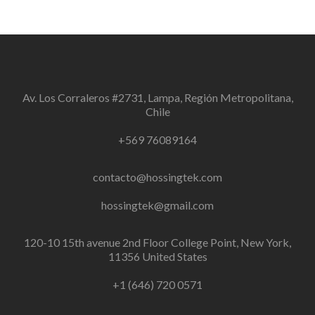
Av. Los Corraleros #2731, Lampa, Región Metropolitana,
Chile
+569 76089164
contacto@hossingtek.com
hossingtek@gmail.com
120-10 15th avenue 2nd Floor College Point, New York,
11356 United States
+1 (646) 720 0571