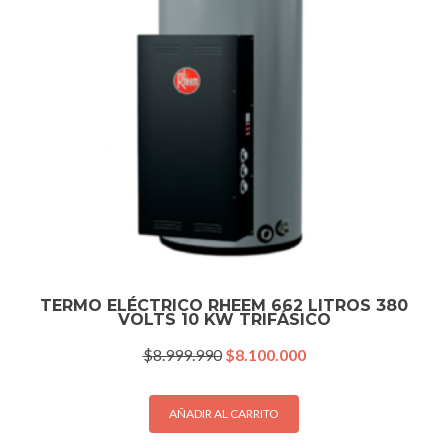
TERMO ELÉCTRICO RHEEM 662 LITROS 380
VOLTS 10 KW TRIFÁSICO
El
El
$
8.999.990
$
8.100.000
precio
precio
original
actual
era:
es:
AÑADIR AL CARRITO
$8.999.990.
$8.100.000.