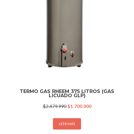
TERMO GAS RHEEM 375 LITROS (GAS
LICUADO GLP)
El
El
$
2.479.990
$
1.700.000
precio
precio
original
actual
era:
es:
LEER MÁS
$2.479.990.
$1.700.000.