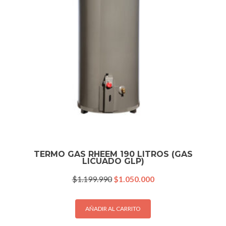
TERMO GAS RHEEM 190 LITROS (GAS
LICUADO GLP)
El
El
$
1.199.990
$
1.050.000
precio
precio
original
actual
era:
es:
AÑADIR AL CARRITO
$1.199.990.
$1.050.000.