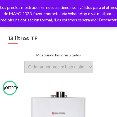
Los precios mostrados en nuestra tienda son válidos para el el mes
CAMBI
de MAYO 2023, favor contactar vía WhatsApp o vía mail para
recibir una cotización formal, ¡Los estamos esperando!
Descartar
13 litros TF
Ordenado
Mostrando los 2 resultados
por
precio:
¡OFERTA!
bajo
a
alto