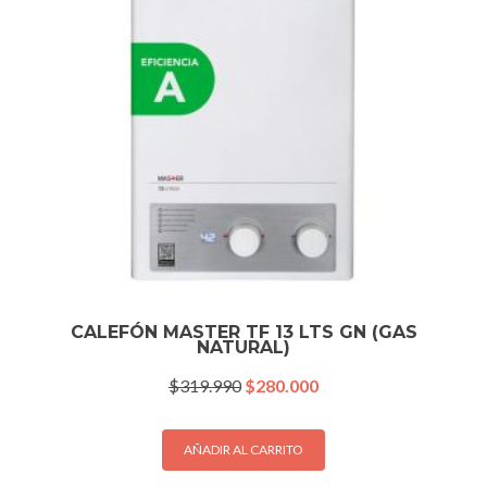
CALEFÓN MASTER TF 13 LTS GN (GAS
NATURAL)
El
El
$
319.990
$
280.000
precio
precio
original
actual
era:
es:
AÑADIR AL CARRITO
$319.990.
$280.000.