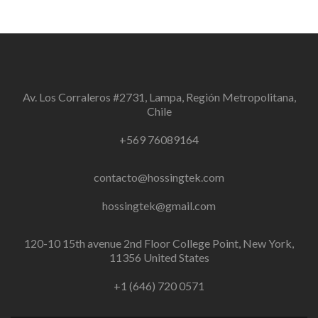
Av. Los Corraleros #2731, Lampa, Región Metropolitana,
Chile
+569 76089164
contacto@hossingtek.com
hossingtek@gmail.com
120-10 15th avenue 2nd Floor College Point, New York,
11356 United States
+1 (646) 720 0571