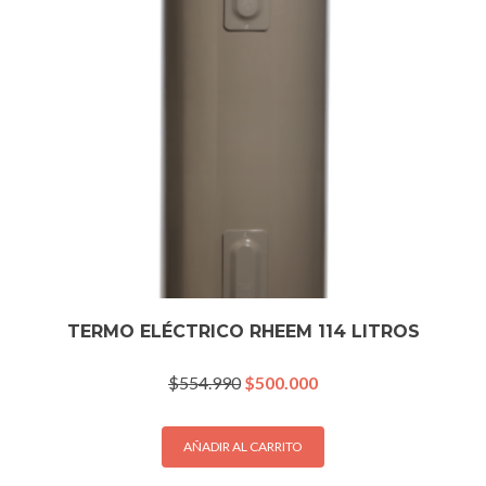
TERMO ELÉCTRICO RHEEM 114 LITROS
El
El
$
554.990
$
500.000
precio
precio
original
actual
era:
es:
AÑADIR AL CARRITO
$554.990.
$500.000.