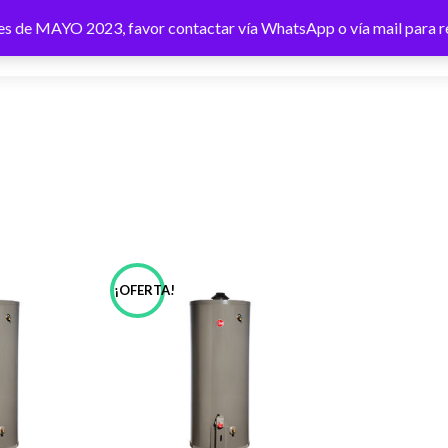
 mes de MAYO 2023, favor contactar vía WhatsApp o vía mail para r
¡OFERTA!