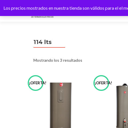
Los precios mostrados en nuestra tienda son válidos para el el
114 lts
Ordenado
Mostrando los 3 resultados
por
¡OFERTA!
¡OFERTA!
precio:
bajo
a
alto